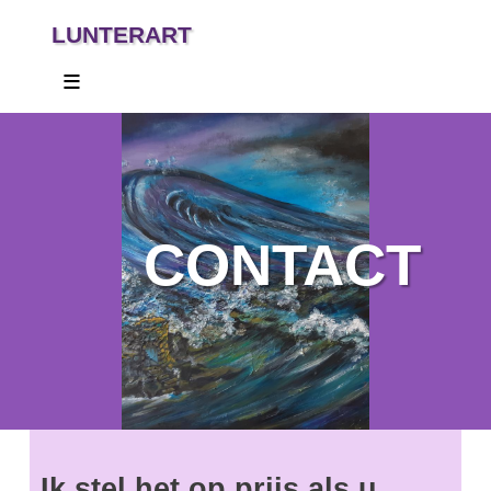
LUNTERART
≡
CONTACT
Ik stel het op prijs als u